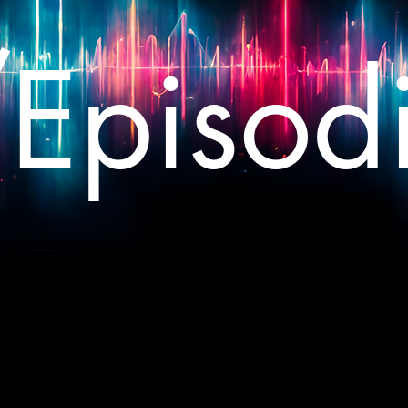
/
Episod