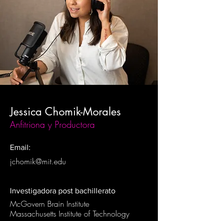
Jessica Chomik-Morales
Anfitriona y Productora
Email:
jchomik@mit.edu
Investigadora post bachillerato
McGovern Brain Institute
Massachusetts Institute of Technology