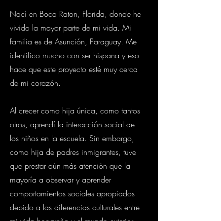
Nací en Boca Raton, Florida, donde he
vivido la mayor parte de mi vida. Mi
familia es de Asunción, Paraguay. Me
identifico mucho con ser hispana y eso
hace que este proyecto esté muy cerca
de mi corazón.
Al crecer como hija única, como tantos
otros, aprendí la interacción social de
los niños en la escuela. Sin embargo,
como hija de padres inmigrantes, tuve
que prestar aún más atención que la
mayoría a observar y aprender
comportamientos sociales apropiados
debido a las diferencias culturales entre