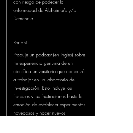
con riesgo de padecer la
enfermedad de Alzheimer's y/o
Demencia.
Por ahi...
Produje un podcast (en ingles) sobre
mi experiencia genuina de un
científica universitaria que comenzó
a trabajar en un laboratorio de
investigación. Esto incluye los
fracasos y las frustraciones hasta la
emoción de establecer experimentos
novedosos y hacer nuevos
descubrimientos.