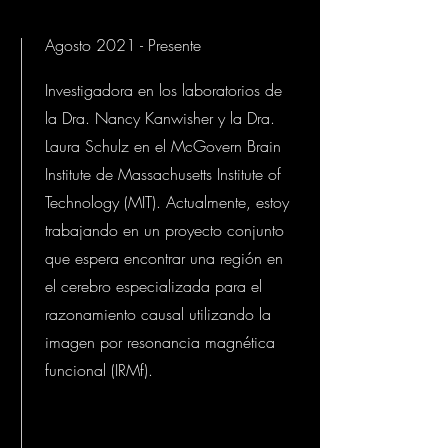
Agosto 2021 - Presente
Investigadora en los laboratorios de
la Dra. Nancy Kanwisher y la Dra.
Laura Schulz en el McGovern Brain
Institute de Massachusetts Institute of
Technology (MIT). Actualmente, estoy
trabajando en un proyecto conjunto
que espera encontrar una región en
el cerebro especializada para el
razonamiento causal utilizando la
imagen por resonancia magnética
funcional (IRMf).