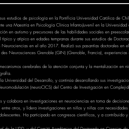
 sus estudios de psicología en la Pontificia Universidad Católica de Ch
te una Maestría en Psicología Clínica Infanto-Juvenil en la Universid
ción en autismo y precursores de las habilidades sociales en preescola
ocial típico y atípico en edades tempranas durante sus estudios de Doc
Neurociencias en el año 2017. Realizó sus pasantías doctorales en el 
ut des Neurosciences Grenoble (GIN) (Grenoble, Francia), experiencias
 mecanismos cerebrales de la atención conjunta y la mentalización en nin
rafía.
a Universidad del Desarrollo, y continúa desarrollando sus investigacion
euromodulación (neuroCICS) del Centro de Investigación en Complejid
les y colabora en investigaciones en neurociencias en toma de decisiones
ntre otros, y lidera investigaciones en niños y niñas con necesidade
adolescentes. Ha participado en congresos científicos, y a contribuido y
ional de la UDD, y del Comité Académico del Doctorado en Ciencias d