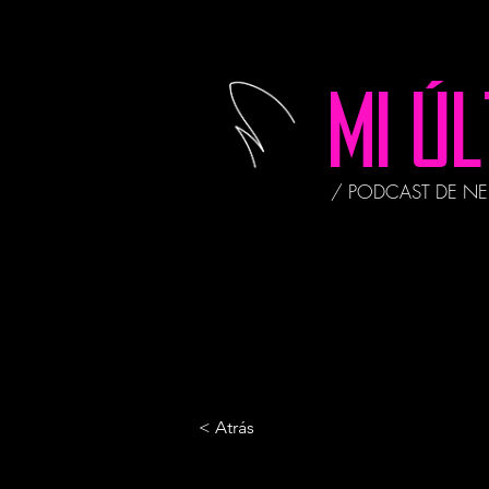
MI Ú
/ PODCAST DE N
< Atrás