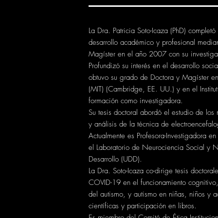
La Dra. Patricia Soto-Icaza (PhD) completó
desarrollo académico y profesional median
Magíster en el año 2007 con su investiga
Profundizó su interés en el desarrollo s
obtuvo su grado de Doctora y Magíster en 
(MIT) (Cambridge, EE. UU.) y en el Instit
formación como investigadora.
Su tesis doctoral abordó el estudio de los
y análisis de la técnica de electroencefalog
Actualmente es Profesora-Investigadora en l
el Laboratorio de Neurociencia Social y N
Desarrollo (UDD).
La Dra. Soto-Icaza co-dirige tesis doctora
COVID-19 en el funcionamiento cognitivo, e
del autismo, y autismo en niñas, niños y 
científicas y participación en libros.
Es miembro del Comité de Ética Instituc