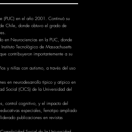
ile (PUC) en el año 2001. Continuó su
ad de Chile, donde obtuvo el grado de
res.
torado en Neurociencias en la PUC, donde
Instituto Tecnológico de Massachusetts
 que contribuyeron importantemente a su
̃os y niñas con autismo, a través del uso
es en neurodesarrollo típico y atípico en
ad Social (CICS) de la Universidad del
, control cognitivo, y el impacto del
s educativas especiales, fenotipo ampliado
 liderado publicaciones en revistas
e Complejidad Social de la Universidad.