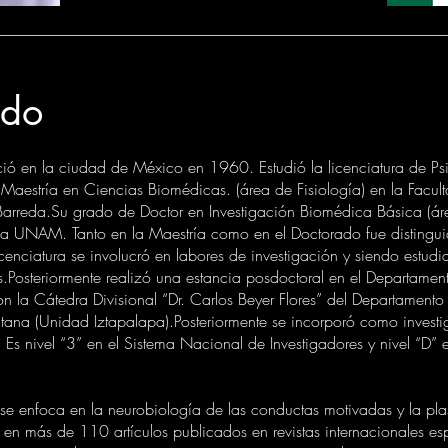
tado
ió en la ciudad de México en 1960. Estudió la licenciatura de Psi
a Maestría en Ciencias Biomédicas. (área de Fisiología) en la Fa
rreda.Su grado de Doctor en Investigación Biomédica Básica (ár
 de la UNAM. Tanto en la Maestría como en el Doctorado fue disting
ciatura se involucró en labores de investigación y siendo estudi
.Posteriormente realizó una estancia posdoctoral en el Departamen
n la Cátedra Divisional “Dr. Carlos Beyer Flores” del Departament
tana (Unidad Iztapalapa).Posteriormente se incorporó como invest
Es nivel “3” en el Sistema Nacional de Investigadores y nivel “D” 
n se enfoca en la neurobiología de las conductas motivadas y la pla
a en más de 110 artículos publicados en revistas internacionales es