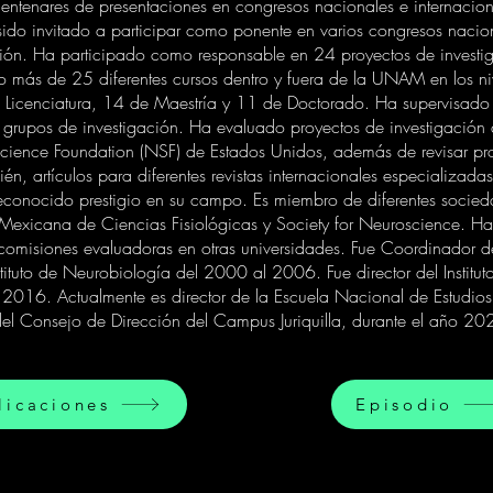
entenares de presentaciones en congresos nacionales e internacion
o invitado a participar como ponente en varios congresos naciona
ción. Ha participado como responsable en 24 proyectos de investig
 de 25 diferentes cursos dentro y fuera de la UNAM en los nive
 Licenciatura, 14 de Maestría y 11 de Doctorado. Ha supervisado 
 grupos de investigación. Ha evaluado proyectos de investigación
Science Foundation (NSF) de Estados Unidos, además de revisar pro
rtículos para diferentes revistas internacionales especializadas
 reconocido prestigio en su campo. Es miembro de diferentes socied
Mexicana de Ciencias Fisiológicas y Society for Neuroscience. H
misiones evaluadoras en otras universidades. Fue Coordinador de
stituto de Neurobiología del 2000 al 2006. Fue director del Instit
2016. Actualmente es director de la Escuela Nacional de Estudios S
l Consejo de Dirección del Campus Juriquilla, durante el año 20
licaciones
Episodio