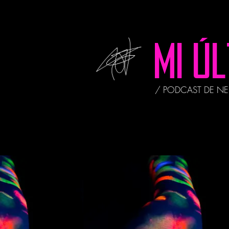
MI Ú
/ PODCAST DE N